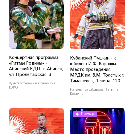
Концертная программа
Кубанский Пушкин - к
«Ритмы Родины» -
юбилею И.Ф. Вараввы.
Абинский КДЦ -г. Абинск,
Место проведения:
ул. Пролетарская, 3
МРДК им. В.М. Толстых г.
Тимашевск, Ленина, 120
Художественный коллектив
ЮФО
Наталья Барабанова, Татьяна
Костина
Премьера