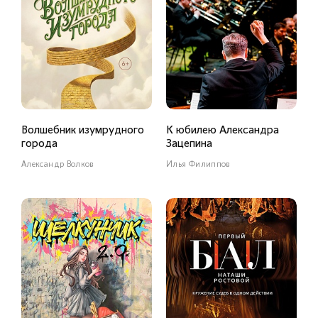
Волшебник изумрудного
К юбилею Александра
города
Зацепина
Александр Волков
Илья Филиппов