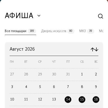
АФИША
Все площадки
Дворец искусств
МКЗ
Моло
189
80
39
Август
2026
ПН
ВТ
СР
ЧТ
ПТ
СБ
ВС
27
28
29
30
31
1
2
3
4
5
6
7
8
9
10
11
12
13
14
15
16