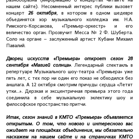
разнообразна (информацию о концертах читайте на
нашем сайте). Несомненный интерес публики вызовет
концерт
26 октября
, в котором в одном шедевре
объединятся хор музыкального колледжа им. Н.А.
Римского-Корсакова, «Премьер-оркестр» и его
величество орган. Прозвучит Месса № 2 Ф. Шуберта.
Соло на органе – заслуженный артист Кубани Михаил
Павалий.
Дворец искусств «Премьера» откроет сезон 28
сентября «Магией солнца»
. Легендарный спектакль в
репертуаре Музыкального шоу-театра «Премьера» уже
пять лет, с тех пор ни один его показ не обходился без
аншлага. А 12 октября смотрим причуды сердца «Летят
утки…». Дерзкая и эксцентричная премьера этого года
соединила в себе музыкальную эклектику шоу и
философское пространство притчи.
Итак, сезон знаний в КМТО «Премьера» объявляется
открытым. О том, что нового и интересного вас
ожидает на площадках объединения, мы обязательно
наскажем на нашем сайте и на страничках КМТО