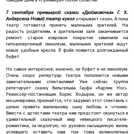
Каждый день в «Премьере» полон событий.
7 сентября премьерой сказки «Дюймовочка» Г. Х.
Андерсена Новый театр кукол
открывает сезон
.
А пока
театр готовится принять маленьких зрителей. На
радость родителям, в зрительном зале заканчивается
ремонт: старое ковровое покрытие заменили на
гипоаллергенный линолеум, маленьких зрителей ждут
новые удобные кресла. В фойе появится долгожданный
буфет.
Но самое интересное, конечно, не буфет и не линолеум.
Очень скоро репертуар театра пополнится новыми
замечательными спектаклями! Уже сейчас труппа
репетирует сказку Вильгельма Гауфа «Карлик Нос».
Режиссёр-постановщик Борис Ходырев, он же автор
инсценировки, признаётся, что задумал этот спектакль с
целью привить маленькому сыну любовь к чтению.
Вместе с артистами театра нам предстоит окунуться в
удивительный сказочный мир немецкого писателя-
романтика, за недолгую, но духовно насыщенную жизнь
успевшего оставить нам три тома великолепных