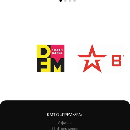
КМТО «ПРЕМЬЕРА»
Афиша
О «Премьере»