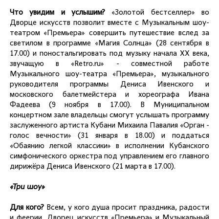
Что увидим и услышим?
«Золотой бестселлер» во
Дворце искусств позволит вместе с Музыкальным шоу-
театром «Премьера» совершить путешествие вслед за
светилом в программе «Магия Солнца» (28 сентября в
17.00) и поностальгировать под музыку начала ХХ века,
звучащую в «Retro.ru» - совместной работе
Музыкального шоу-театра «Премьера», музыкального
руководителя программы Дениса Ивенского и
московского балетмейстера и хореографа Ивана
Фадеева (9 ноября в 17.00). В Муниципальном
концертном зале владельцы смогут услышать программу
заслуженного артиста Кубани Михаила Павалия «Орган -
голос вечности» (31 января в 18.00) и поддаться
«Обаянию легкой классики» в исполнении Кубанского
симфонического оркестра под управлением его главного
дирижёра Дениса Ивенского (21 марта в 17.00).
«Три шоу»
Для кого?
Всем, у кого душа просит праздника, радости
и феерии, Дворец искусств «Премьера» и Музыкальный