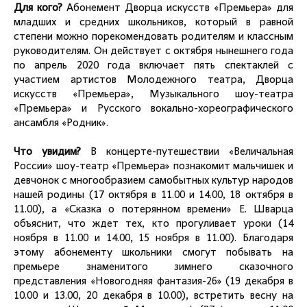
Для кого?
Абонемент Дворца искусств «Премьера» для
младших и средних школьников, который в равной
степени можно порекомендовать родителям и классным
руководителям. Он действует с октября нынешнего года
по апрель 2020 года включает пять спектаклей с
участием артистов Молодежного театра, Дворца
искусств «Премьера», Музыкального шоу-театра
«Премьера» и Русского вокально-хореографического
ансамбля «Родник».
Что увидим?
В концерте-путешествии «Величальная
России» шоу-театр «Премьера» познакомит мальчишек и
девчонок с многообразием самобытных культур народов
нашей родины (17 октября в 11.00 и 14.00, 18 октября в
11.00), а «Сказка о потерянном времени» Е. Шварца
объяснит, что ждет тех, кто прогуливает уроки (14
ноября в 11.00 и 14.00, 15 ноября в 11.00). Благодаря
этому абонементу школьники смогут побывать на
премьере знаменитого зимнего сказочного
представления «Новогодняя фантазия-26» (19 декабря в
10.00 и 13.00, 20 декабря в 10.00), встретить весну на