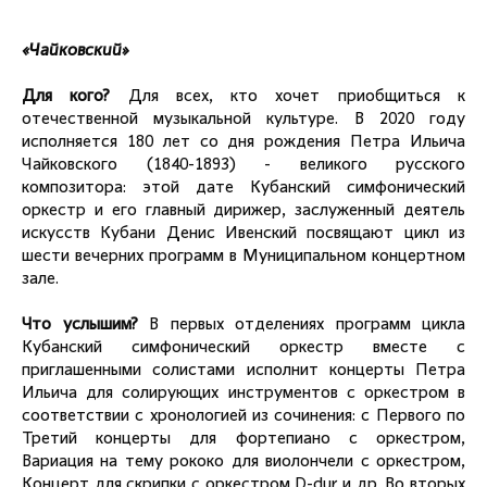
«Чайковский»
Для кого?
Для всех, кто хочет приобщиться к
отечественной музыкальной культуре. В 2020 году
исполняется 180 лет со дня рождения Петра Ильича
Чайковского (1840-1893) - великого русского
композитора: этой дате Кубанский симфонический
оркестр и его главный дирижер, заслуженный деятель
искусств Кубани Денис Ивенский посвящают цикл из
шести вечерних программ в Муниципальном концертном
зале.
Что услышим?
В первых отделениях программ цикла
Кубанский симфонический оркестр вместе с
приглашенными солистами исполнит концерты Петра
Ильича для солирующих инструментов с оркестром в
соответствии с хронологией из сочинения: с Первого по
Третий концерты для фортепиано с оркестром,
Вариация на тему рококо для виолончели с оркестром,
Концерт для скрипки с оркестром D-dur и др. Во вторых