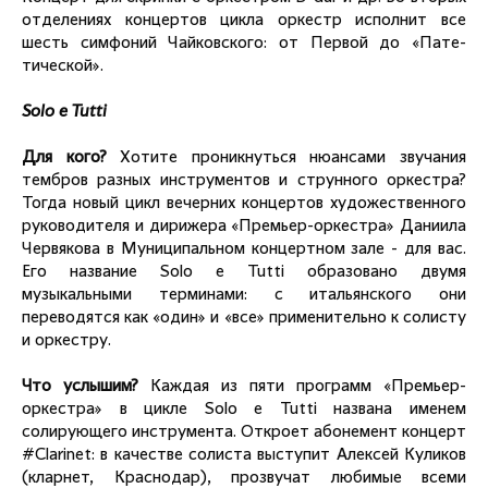
отделениях концертов цикла оркестр исполнит все
шесть симфоний Чайковского: от Первой до «Пате-
тической».
Solo e Tutti
Для кого?
Хотите проникнуться нюансами звучания
тембров разных инструментов и струнного оркестра?
Тогда новый цикл вечерних концертов художественного
руководителя и дирижера «Премьер-оркестра» Даниила
Червякова в Муниципальном концертном зале - для вас.
Его название Solo e Tutti образовано двумя
музыкальными терминами: с итальянского они
переводятся как «один» и «все» применительно к солисту
и оркестру.
Что услышим?
Каждая из пяти программ «Премьер-
оркестра» в цикле Solo e Tutti названа именем
солирующего инструмента. Откроет абонемент концерт
#Clarinet: в качестве солиста выступит Алексей Куликов
(кларнет, Краснодар), прозвучат любимые всеми