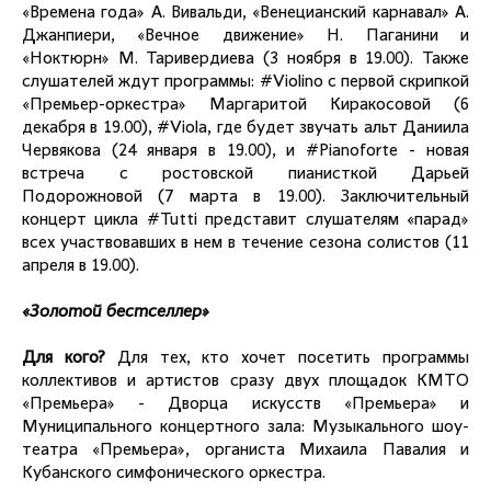
«Времена года» А. Вивальди, «Венецианский карнавал» А.
Джанпиери, «Вечное движение» Н. Паганини и
«Ноктюрн» М. Таривердиева (3 ноября в 19.00). Также
слушателей ждут программы: #Violino с первой скрипкой
«Премьер-оркестра» Маргаритой Киракосовой (6
декабря в 19.00), #Viola, где будет звучать альт Даниила
Червякова (24 января в 19.00), и #Pianoforte - новая
встреча с ростовской пианисткой Дарьей
Подорожновой (7 марта в 19.00). Заключительный
концерт цикла #Tutti представит слушателям «парад»
всех участвовавших в нем в течение сезона солистов (11
апреля в 19.00).
«Золотой бестселлер»
Для кого?
Для тех, кто хочет посетить программы
коллективов и артистов сразу двух площадок КМТО
«Премьера» - Дворца искусств «Премьера» и
Муниципального концертного зала: Музыкального шоу-
театра «Премьера», органиста Михаила Павалия и
Кубанского симфонического оркестра.