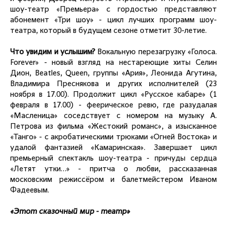
шоу-театр «Премьера» с гордостью представляют
абонемент «Три шоу» - цикл лучших программ шоу-
театра, который в будущем сезоне отметит 30-летие.
Что увидим и услышим?
Вокальную перезагрузку «Голоса.
Forever» - новый взгляд на нестареющие хиты Селин
Дион, Beatles, Queen, группы «Ария», Леонида Агутина,
Владимира Преснякова и других исполнителей (23
ноября в 17.00). Продолжит цикл «Русское кабаре» (1
февраля в 17.00) - феерическое ревю, где разудалая
«Масленица» соседствует с номером на музыку А.
Петрова из фильма «Жестокий романс», а изысканное
«Танго» - с акробатическими трюками «Огней Востока» и
удалой фантазией «Камаринская». Завершает цикл
премьерный спектакль шоу-театра - причуды сердца
«Летят утки…» - притча о любви, рассказанная
московским режиссёром и балетмейстером Иваном
Фадеевым.
«Этот сказочный мир - театр»