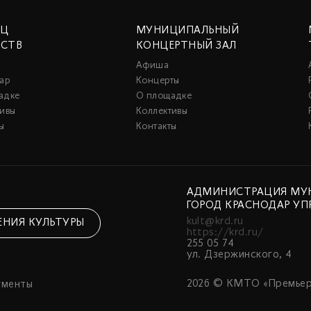
ЕЦ
МУНИЦИПАЛЬНЫЙ
ССТВ
КОНЦЕРТНЫЙ ЗАЛ
Афиша
ар
Концерты
адке
О площадке
тивы
Коллективы
ы
Контакты
АДМИНИСТРАЦИЯ МУ
ГОРОД КРАСНОДАР УП
kult@krd.ru
ЕНИЯ КУЛЬТУРЫ
https://krd.ru/
255 05 74
ул. Дзержинского, 4
2026 © КМТО «Премьер
ументы