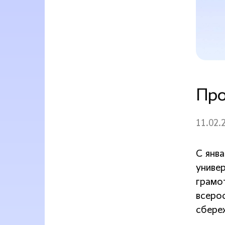
Про
11.02.
С янв
униве
грамо
всеро
сбере