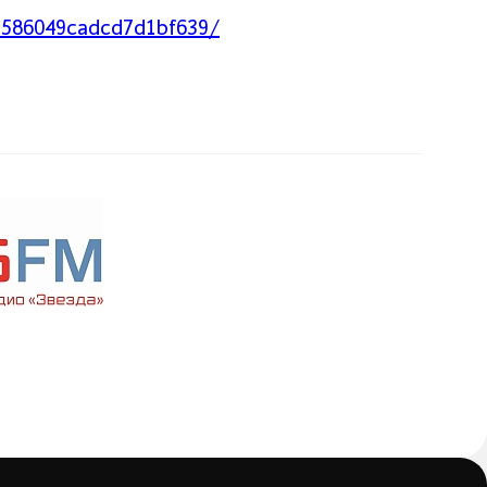
97586049cadcd7d1bf639/