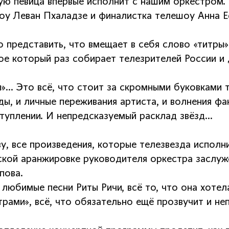
ую певица впервые исполнит с нашим оркестром.
оу Леван Пхаладзе и финалистка телешоу Анна Е
 представить, что вмещает в себя слово «титры»
ое который раз собирает телезрителей России и 
ы»… Это всё, что стоит за скромными буковками 
ы, и личные переживания артиста, и волнения фа
ступлении. И непредсказуемый расклад звёзд…
у, все произведения, которые телезвезда исполн
ской аранжировке руководителя оркестра заслуж
пова.
 любимые песни Риты Ричи, всё то, что она хотел
итрами», всё, что обязательно ещё прозвучит и н