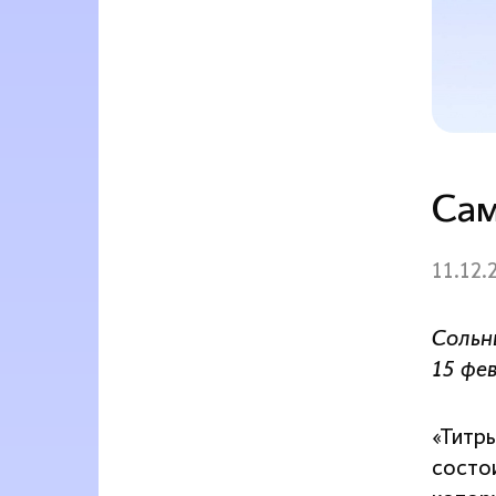
Сам
11.12.
Сольн
15 фе
«Титр
состои