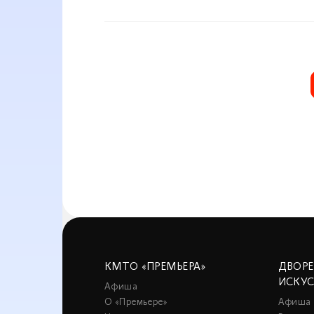
КМТО «ПРЕМЬЕРА»
ДВОР
ИСКУ
Афиша
О «Премьере»
Афиша