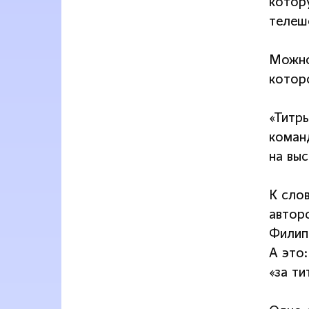
котор
телеш
Можно
котор
«Титр
команд
на вы
К слов
автор
Филип
А это:
«за т