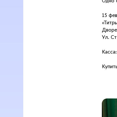
Одно 
15 фев
«Титр
Дворе
Ул. Ст
Касса:
Купит