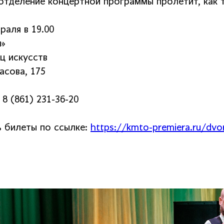
отделение концертной программы пролетит, как
раля в 19.00
ы»
ц искусств
асова, 175
 8 (861) 231-36-20
ь билеты по ссылке:
https://kmto-premiera.ru/dvor