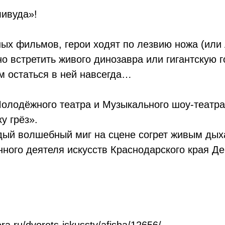
ливуда»!
ых фильмов, герои ходят по лезвию ножа (или 
о встретить живого динозавра или гигантскую 
м остаться в ней навсегда…
олодёжного театра и Музыкального шоу-театра
у грёз».
ждый волшебный миг на сцене согрет живым ды
нного деятеля искусств Краснодарского края Д
ra.ru/dvorets-iskusstv/afisha/12656/