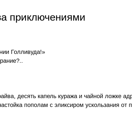
за приключениями
нии Голливуда!»
рание?..
айва, десять капель куража и чайной ложке ад
стойка пополам с эликсиром ускользания от по