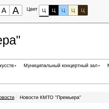
А
А
Цвет
Ц
Ц
Ц
Ц
Ц
ра"
кусств
Муниципальный концертный зал
овости
Новости КМТО "Премьера"