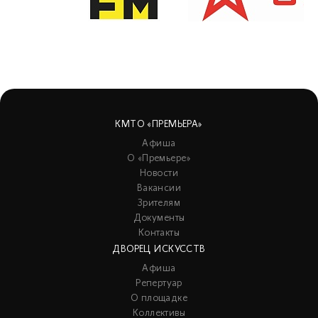
КМТО «ПРЕМЬЕРА»
Афиша
О «Премьере»
Новости
Вакансии
Зрителям
Документы
Контакты
ДВОРЕЦ ИСКУССТВ
Афиша
Репертуар
О площадке
Коллективы