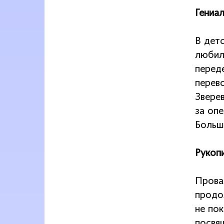
Гениа
В дет
любил 
перед
перев
Звере
за оп
Больш
Рукопи
Прова
продо
не по
посвя