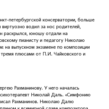
анкт-петербургской консерватории, больше
н виртуозно водил за нос родителей,
ан раскрылся, юношу отдали на
овскому пианисту и педагогу Николаю
м: на выпускном экзамене по композиции
с тремя плюсами от П.И. Чайковского и
ргею Рахманинову. У него началась
психотерапевт Николай Даль. «Симфонию
 писал Рахманинов. Николаю Далю
плином к всемирной славе композитора.