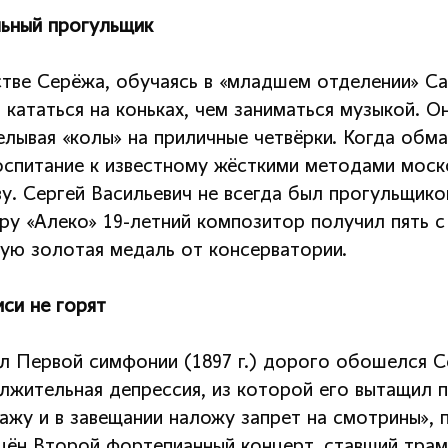
льный прогульщик
стве Серёжа, обучаясь в «младшем отделении» С
кататься на коньках, чем заниматься музыкой. О
елывая «колы» на приличные четвёрки. Когда обм
оспитание к известному жёсткими методами моск
ву. Сергей Васильевич не всегда был прогульщико
еру «Алеко» 19-летний композитор получил пять 
ую золотая медаль от консерватории.
си не горят
л Первой симфонии (1897 г.) дорого обошелся Се
лжительная депрессия, из которой его вытащил 
кажу и в завещании наложу запрет на смотрины»,
щён Второй фортепианный концерт, ставший трам