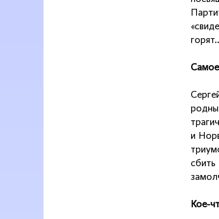
Парти
«свиде
горят
Самое
Серге
родны
трагич
и Нор
триум
сбить
замолч
Кое-ч