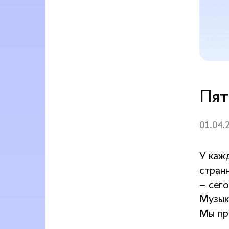
Пят
01.04.
У кажд
стран
– сего
Музык
Мы пр