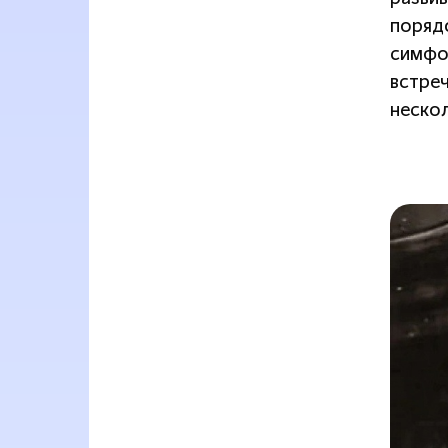
поряд
симфо
встре
нескол