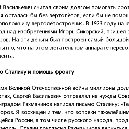
й Васильевич считал своим долгом помогать соо
ия осталась бы без вертолётов, если бы не пом
оположнику вертолётостроения. В 1923 году на 
ал над изобретениями Игорь Сикорский, пришёл э
ров. На эти деньги был построен самый большой 
ытно, что на этом летательном аппарате перевоз
дента.
о Сталину и помощь фронту
емя Великой Отечественной войны миллионы долл
ртах, Сергей Васильевич отправлял на нужды Сов
нградом Рахманинов написал письмо Сталину: «Те
соров. Я восхищен и тем, что вопреки тяжелейши
ейся России, в том числе русского народа, прод
ается». Сталин пригласил Рахманинова вернуться 