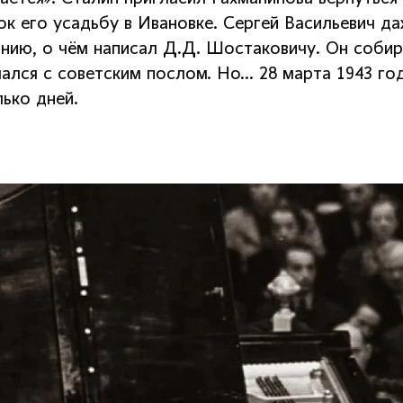
ок его усадьбу в Ивановке. Сергей Васильевич д
нию, о чём написал Д.Д. Шостаковичу. Он собир
чался с советским послом. Но… 28 марта 1943 го
ько дней.