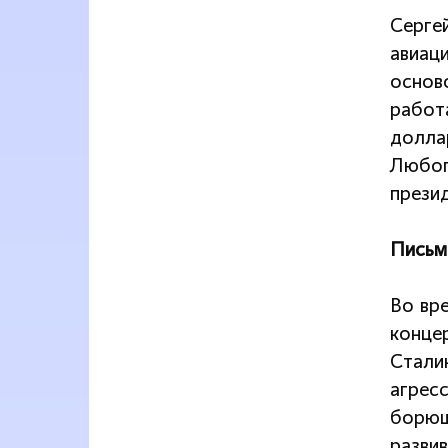
Серге
авиац
основ
работ
долла
Любоп
прези
Письм
Во вр
конце
Стали
агрес
борющ
развив