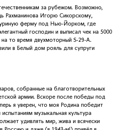
течественникам за рубежом. Возможно,
ощь Рахманинова Игорю Сикорскому,
куриную ферму под Нью-Йорком, где
легантный господин и выписал чек на 5000
на то время двухмоторный S-29-А.
или в Белый дом рояль для супруги
аров, собранные на благотворительных
етской армии. Вскоре после победы под
перь я уверен, что моя Родина победит
м испытаниям музыкальная культура
олжает удивлять мир, жива и всячески
в Россию и даже (в 1943-м!) привёл в