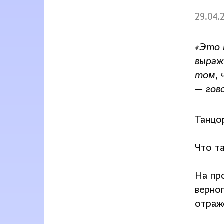
29.04.
«Это 
выраж
том, 
— гов
Танцо
Что т
На пр
верно
отраж