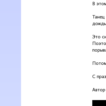
В это
Танец 
дождь
Это с
Поэто
порыв
Потом
С пра
Автор