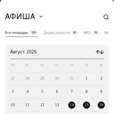
АФИША
Все площадки
Дворец искусств
МКЗ
Моло
189
80
39
Август
2026
ПН
ВТ
СР
ЧТ
ПТ
СБ
ВС
27
28
29
30
31
1
2
3
4
5
6
7
8
9
10
11
12
13
14
15
16