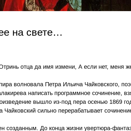
ее на свете…
 Отринь отца да имя измени, А если нет, меня 
пира волновала Петра Ильича Чайковского, поэ
акирева написать программное сочинение, взя
роизведение вышло из-под пера осенью 1869 го
ва Чайковский сильно перерабатывает сочинени
ен созданным. До конца жизни увертюра-фанта