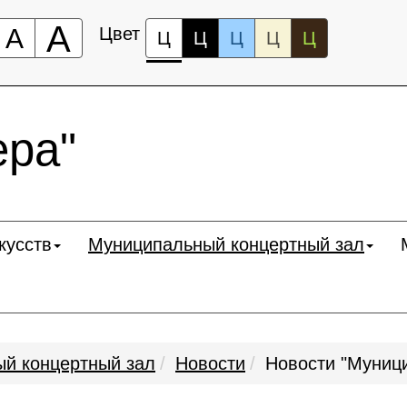
А
А
Цвет
Ц
Ц
Ц
Ц
Ц
ра"
кусств
Муниципальный концертный зал
й концертный зал
Новости
Новости "Муниц