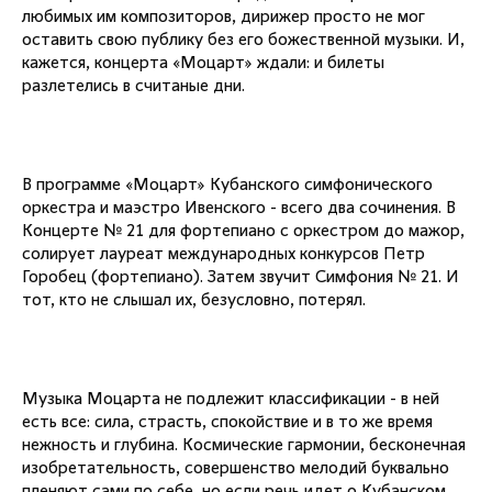
любимых им композиторов, дирижер просто не мог
оставить свою публику без его божественной музыки. И,
кажется, концерта «Моцарт» ждали: и билеты
разлетелись в считаные дни.
В программе «Моцарт» Кубанского симфонического
оркестра и маэстро Ивенского - всего два сочинения. В
Концерте № 21 для фортепиано с оркестром до мажор,
солирует лауреат международных конкурсов Петр
Горобец (фортепиано). Затем звучит Симфония № 21. И
тот, кто не слышал их, безусловно, потерял.
Музыка Моцарта не подлежит классификации - в ней
есть все: сила, страсть, спокойствие и в то же время
нежность и глубина. Космические гармонии, бесконечная
изобретательность, совершенство мелодий буквально
пленяют сами по себе, но если речь идет о Кубанском