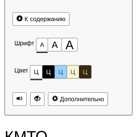
К содержанию
А
Шрифт
А
А
Цвет
Ц
Ц
Ц
Ц
Ц
Дополнительно
КМТО