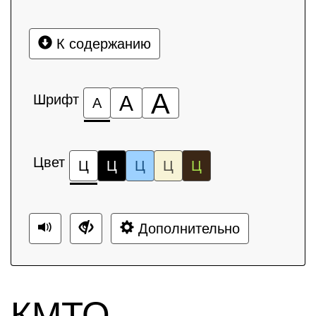
К содержанию
А
Шрифт
А
А
Цвет
Ц
Ц
Ц
Ц
Ц
Дополнительно
КМТО