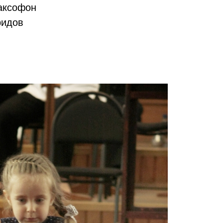
саксофон
ридов