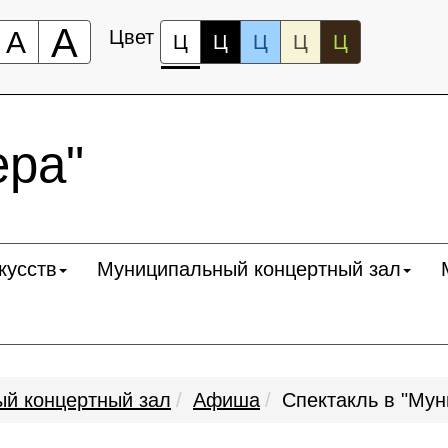
А
А
Цвет
Ц
Ц
Ц
Ц
Ц
ра"
кусств
Муниципальный концертный зал
й концертный зал
Афиша
Спектакль в "Му