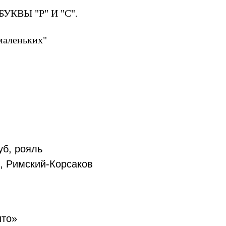
КВЫ "Р" И "С".
маленьких"
уб, рояль
в, Римский-Корсаков
ито»