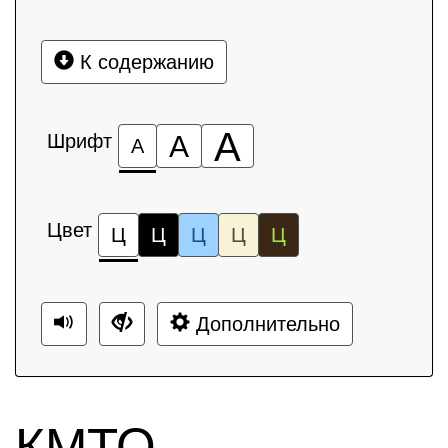
К содержанию
А
Шрифт
А
А
Цвет
Ц
Ц
Ц
Ц
Ц
Дополнительно
КМТО