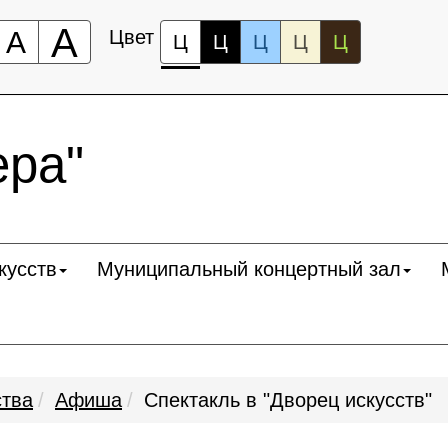
А
А
Цвет
Ц
Ц
Ц
Ц
Ц
ра"
кусств
Муниципальный концертный зал
ства
Афиша
Спектакль в "Дворец искусств"