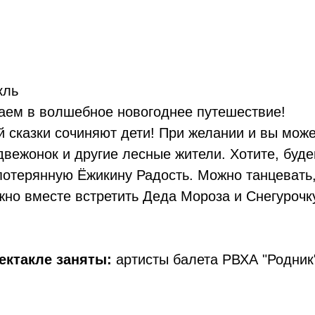
кль
аем в волшебное новогоднее путешествие!
й сказки сочиняют дети! При желании и вы мож
двежонок и другие лесные жители. Хотите, буд
отерянную Ёжикину Радость. Можно танцевать, 
но вместе встретить Деда Мороза и Снегурочку
ектакле заняты:
артисты балета РВХА "Родник