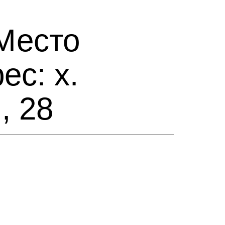
 Место
с: х.
, 28