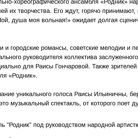
льно-хореографического ансамбля «Родник» на
ей их творчества. Его ждут, горячо принимают,
ой, душа моя вольная!» ожидает долгая сценич
и и городские романсы, советские мелодии и пе
ального руководителя коллектива заслуженного
иально для Раисы Гончаровой. Также зрителей
ля «Родник».
чание уникального голоса Раисы Ильиничны, бе
это музыкальный спектакль, от которого поет д
ь "Родник" под руководством народной артист