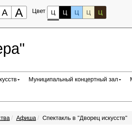
А
А
Цвет
Ц
Ц
Ц
Ц
Ц
ра"
кусств
Муниципальный концертный зал
ства
Афиша
Спектакль в "Дворец искусств"