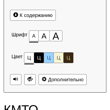
К содержанию
А
Шрифт
А
А
Цвет
Ц
Ц
Ц
Ц
Ц
Дополнительно
КМТО