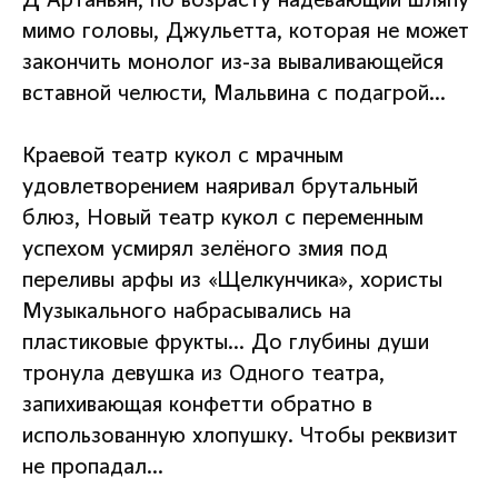
Д'Артаньян, по возрасту надевающий шляпу
мимо головы, Джульетта, которая не может
закончить монолог из-за вываливающейся
вставной челюсти, Мальвина с подагрой…
Краевой театр кукол с мрачным
удовлетворением наяривал брутальный
блюз, Новый театр кукол с переменным
успехом усмирял зелёного змия под
переливы арфы из «Щелкунчика», хористы
Музыкального набрасывались на
пластиковые фрукты… До глубины души
тронула девушка из Одного театра,
запихивающая конфетти обратно в
использованную хлопушку. Чтобы реквизит
не пропадал…