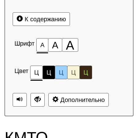
К содержанию
А
Шрифт
А
А
Цвет
Ц
Ц
Ц
Ц
Ц
Дополнительно
КМТО