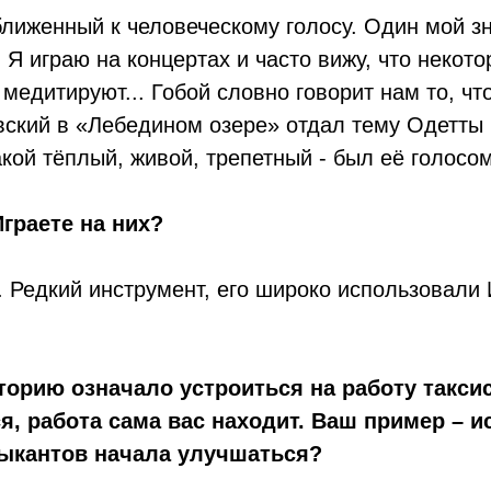
ближенный к человеческому голосу. Один мой з
 Я играю на концертах и часто вижу, что некото
медитируют... Гобой словно говорит нам то, ч
овский в «Лебедином озере» отдал тему Одетты
акой тёплый, живой, трепетный - был её голосо
Играете на них?
р. Редкий инструмент, его широко использовали
торию означало устроиться на работу такс
я, работа сама вас находит. Ваш пример – и
зыкантов начала улучшаться?