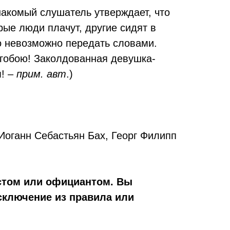
накомый слушатель утверждает, что
рые люди плачут, другие сидят в
то невозможно передать словами.
 гобою! Заколдованная девушка-
м! –
прим. авт
.)
 Иоганн Себастьян Бах, Георг Филипп
истом или официантом. Вы
сключение из правила или