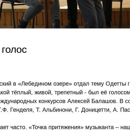
 голос
вский в «Лебедином озере» отдал тему Одетты 
акой тёплый, живой, трепетный - был её голосом
международных конкурсов Алексей Балашов. В 
.Ф. Генделя, Т. Альбинони, Г. Доницетти, А. Па
ет часто. «Точка притяжения» музыканта – на