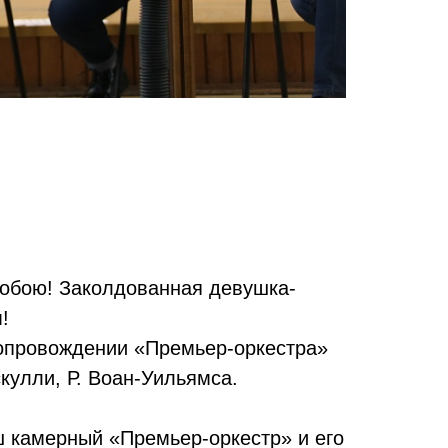
гобою! Заколдованная девушка-
!
сопровождении «Премьер-оркестра»
скулли, Р. Воан-Уильямса.
ш камерный «Премьер-оркестр» и его