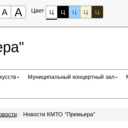
А
А
Цвет
Ц
Ц
Ц
Ц
Ц
ра"
кусств
Муниципальный концертный зал
овости
Новости КМТО "Премьера"