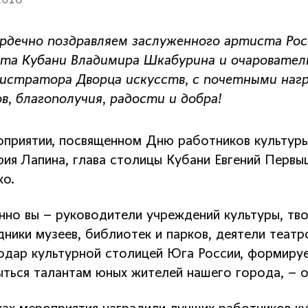
2018
рдечно поздравляем заслуженного артиста Рос
та Кубани Владимира Шкабурина и очарователь
истратора Дворца искусств, с почетными нагр
ов, благополучия, радости и добра!
оприятии, посвященном Дню работников культуры,
рия Лапина, глава столицы Кубани Евгений Перв
ко.
нно вы – руководители учреждений культуры, тво
дники музеев, библиотек и парков, деятели театр
одар культурной столицей Юга России, формируе
ыться талантам юных жителей нашего города, – 