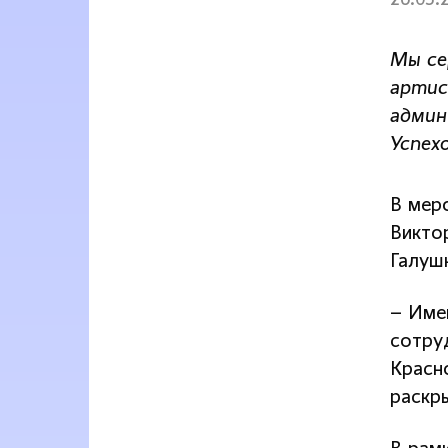
26.03.
Мы се
артис
админ
Успех
В мер
Викто
Галуш
– Име
сотру
Красн
раскр