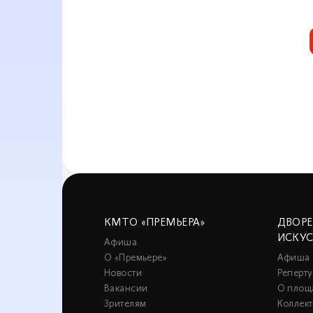
КМТО «ПРЕМЬЕРА»
ДВОР
ИСКУ
Афиша
О «Премьере»
Афиша
Новости
Реперту
Вакансии
О площ
Зрителям
Коллек