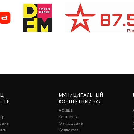
ЕЦ
МУНИЦИПАЛЬНЫЙ
ССТВ
КОНЦЕРТНЫЙ ЗАЛ
Афиша
ар
Концерты
адке
О площадке
тивы
Коллективы