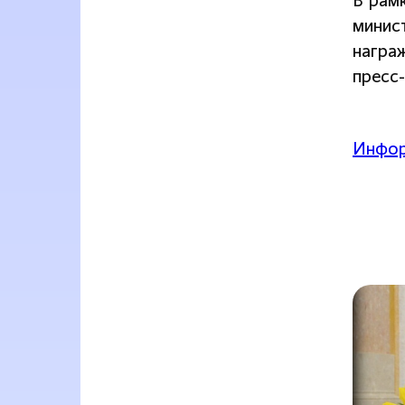
В рам
минис
награ
пресс
Инфор