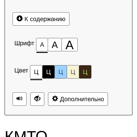
К содержанию
А
Шрифт
А
А
Цвет
Ц
Ц
Ц
Ц
Ц
Дополнительно
КМТО