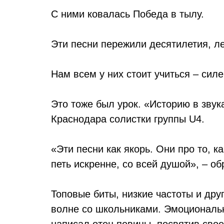
С ними ковалась Победа в тылу.
Эти песни пережили десятилетия, ле
Нам всем у них стоит учиться – сил
Это тоже был урок. «Историю в зву
Краснодара солистки группы U4.
«Эти песни как якорь. Они про то, к
петь искренне, со всей душой», – о
Топовые биты, низкие частоты и др
волне со школьниками. Эмоциональ
написал отец певицы, посвятив сво