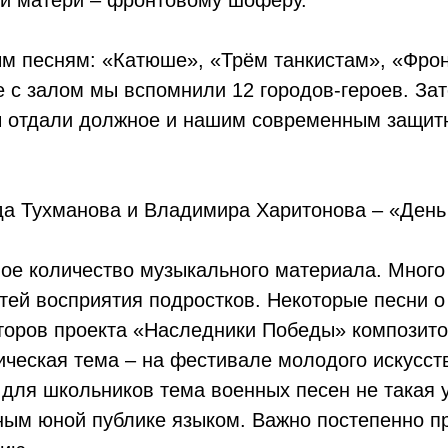
м песням: «Катюше», «Трём танкистам», «Фро
 с залом мы вспомнили 12 городов-героев. Зат
ы отдали должное и нашим современным защи
да Тухманова и Владимира Харитонова – «День
ое количество музыкального материала. Много
тей восприятия подростков. Некоторые песни о
второв проекта «Наследники Победы» композит
ческая тема – на фестивале молодого искусств
 для школьников тема военных песен не такая 
ным юной публике языком. Важно постепенно пр