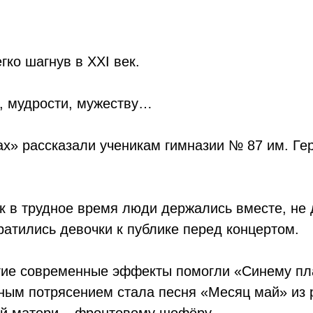
гко шагнув в ХХI век.
е, мудрости, мужеству…
ках» рассказали ученикам гимназии № 87 им. Г
ак в трудное время люди держались вместе, не 
братились девочки к публике перед концертом.
угие современные эффекты помогли «Синему пла
ным потрясением стала песня «Месяц май» из
ей матери – фронтовому шофёру.