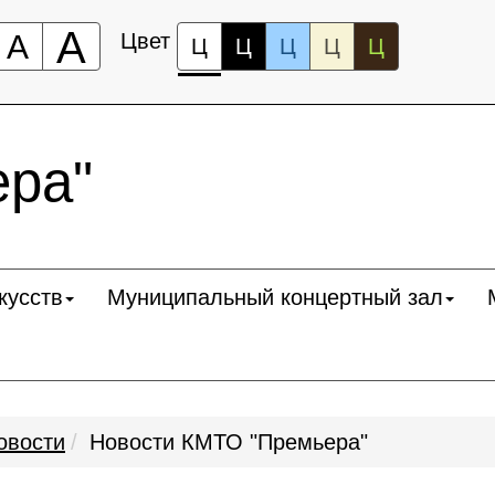
А
А
Цвет
Ц
Ц
Ц
Ц
Ц
ра"
кусств
Муниципальный концертный зал
овости
Новости КМТО "Премьера"