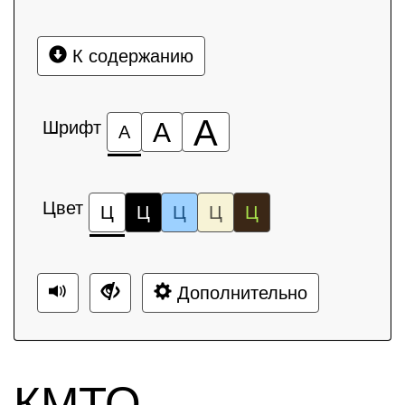
К содержанию
А
Шрифт
А
А
Цвет
Ц
Ц
Ц
Ц
Ц
Дополнительно
КМТО