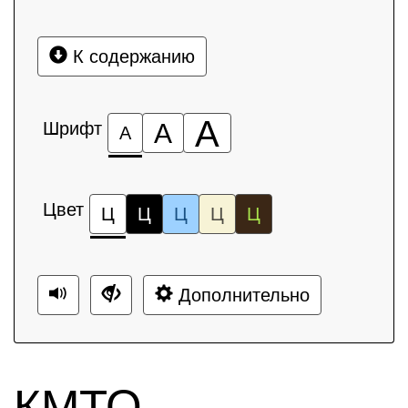
К содержанию
А
Шрифт
А
А
Цвет
Ц
Ц
Ц
Ц
Ц
Дополнительно
КМТО