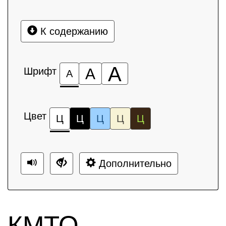
К содержанию
А
Шрифт
А
А
Цвет
Ц
Ц
Ц
Ц
Ц
Дополнительно
КМТО