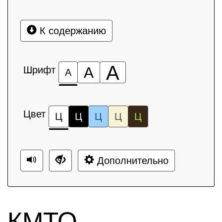
К содержанию
А
Шрифт
А
А
Цвет
Ц
Ц
Ц
Ц
Ц
Дополнительно
КМТО