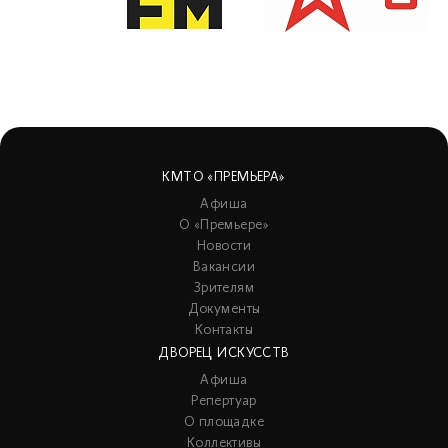
КМТО «ПРЕМЬЕРА»
Афиша
О «Премьере»
Новости
Вакансии
Зрителям
Документы
Контакты
ДВОРЕЦ ИСКУССТВ
Афиша
Репертуар
О площадке
Коллективы