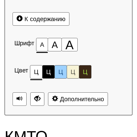
К содержанию
А
Шрифт
А
А
Цвет
Ц
Ц
Ц
Ц
Ц
Дополнительно
КМТО