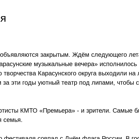
ья
 объявляются закрытым. Ждём следующего лет
арасунские музыкальные вечера» исполнилось 1
 творчества Карасунского округа выходили на 
 за эти годы уютный театр под липами, чтобы 
артисты КМТО «Премьера» - и зрители. Самые б
я семья.
 фестиваля совпал с Днём флага России. В го