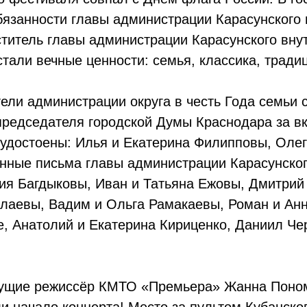
занности главы администрации Карасунского в
титель главы администрации Карасунского внут
стали вечные ценности: семья, классика, тради
ели администрации округа в честь Года семьи 
редседателя городской Думы Краснодара за в
удостоены: Илья и Екатерина Филипповы, Олег
нные письма главы администрации Карасунского
ия Багдыковы, Иван и Татьяна Ежовы, Дмитрий 
лаевы, Вадим и Ольга Рамакаевы, Роман и Анн
, Анатолий и Екатерина Кириценко, Даниил Че
дущие режиссёр КМТО «Премьера» Жанна Поно
и начало концерта! Место за пультом Кубанско