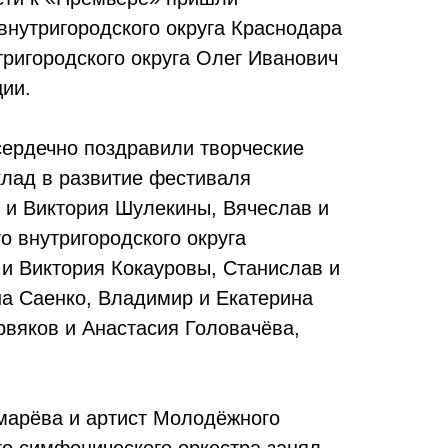
нутригородского округа Краснодара
ригородского округа Олег Иванович
ции.
сердечно поздравили творческие
клад в развитие фестиваля
 и Виктория Шулекины, Вячеслав и
 внутригородского округа
и Виктория Кокауровы, Станислав и
а Саенко, Владимир и Екатерина
рвяков и Анастасия Головачёва,
марёва и артист Молодёжного
го симфонического оркестра занял