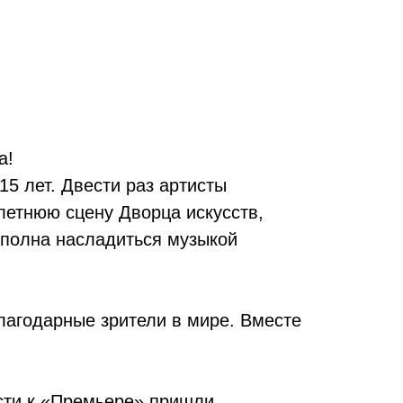
а!
5 лет. Двести раз артисты
летнюю сцену Дворца искусств,
сполна насладиться музыкой
лагодарные зрители в мире. Вместе
сти к «Премьере» пришли