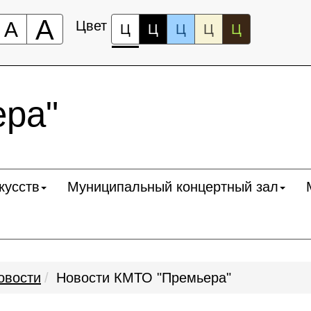
А
А
Цвет
Ц
Ц
Ц
Ц
Ц
ра"
кусств
Муниципальный концертный зал
овости
Новости КМТО "Премьера"