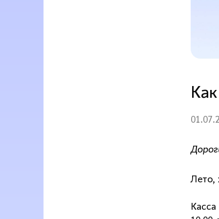
Как
01.07.
Дорог
Лето,
Касса 