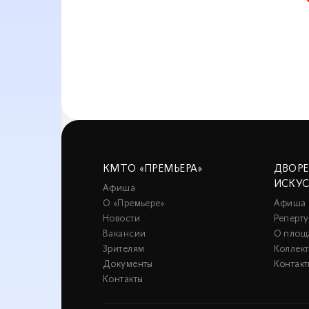
КМТО «ПРЕМЬЕРА»
ДВОР
ИСКУ
Афиша
О «Премьере»
Афиша
Новости
Реперту
Вакансии
О площ
Зрителям
Коллек
Документы
Контакт
Контакты