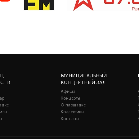
ЕЦ
МУНИЦИПАЛЬНЫЙ
ССТВ
КОНЦЕРТНЫЙ ЗАЛ
Афиша
ар
Концерты
адке
О площадке
тивы
Коллективы
ы
Контакты