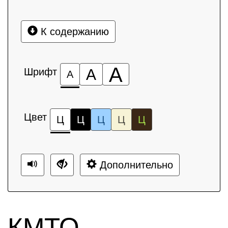
К содержанию
А
Шрифт
А
А
Цвет
Ц
Ц
Ц
Ц
Ц
Дополнительно
КМТО