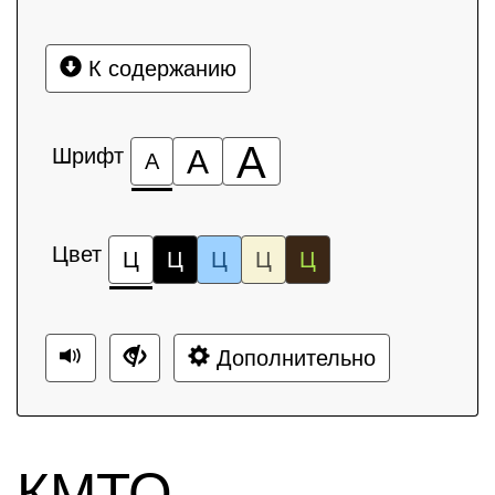
К содержанию
А
Шрифт
А
А
Цвет
Ц
Ц
Ц
Ц
Ц
Дополнительно
КМТО