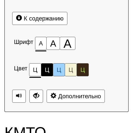
К содержанию
А
Шрифт
А
А
Цвет
Ц
Ц
Ц
Ц
Ц
Дополнительно
КМТО