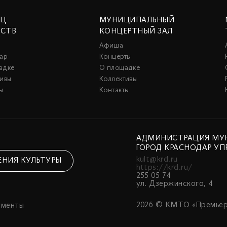
ЕЦ
МУНИЦИПАЛЬНЫЙ
ССТВ
КОНЦЕРТНЫЙ ЗАЛ
Афиша
ар
Концерты
адке
О площадке
тивы
Коллективы
ы
Контакты
АДМИНИСТРАЦИЯ МУ
ГОРОД КРАСНОДАР УП
kult@krd.ru
ЕНИЯ КУЛЬТУРЫ
https://krd.ru/
255 05 74
ул. Дзержинского, 4
2026 © КМТО «Премьер
ументы