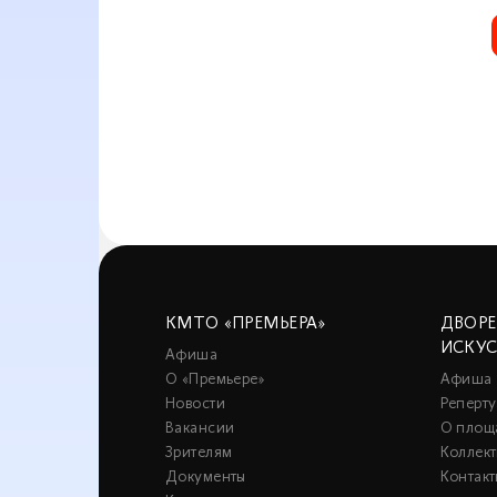
КМТО «ПРЕМЬЕРА»
ДВОР
ИСКУ
Афиша
О «Премьере»
Афиша
Новости
Реперту
Вакансии
О площ
Зрителям
Коллек
Документы
Контакт