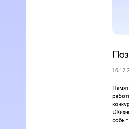
Поз
16.12.
Памят
работ
конку
«Жизнь
событ