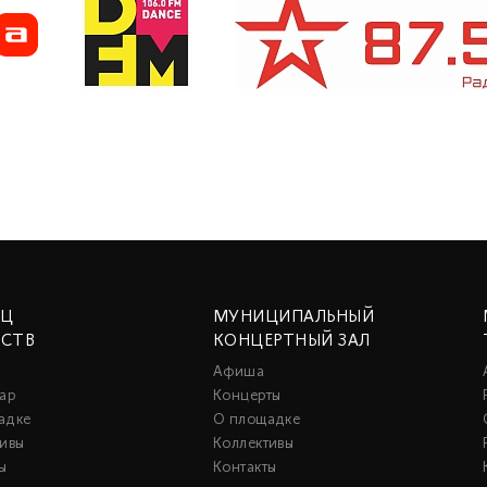
ЕЦ
МУНИЦИПАЛЬНЫЙ
ССТВ
КОНЦЕРТНЫЙ ЗАЛ
Афиша
ар
Концерты
адке
О площадке
тивы
Коллективы
ы
Контакты