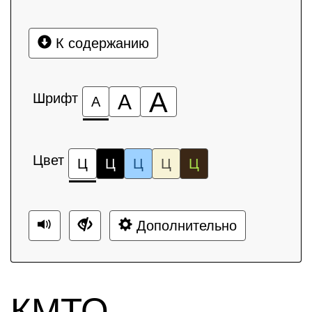
К содержанию
А
Шрифт
А
А
Цвет
Ц
Ц
Ц
Ц
Ц
Дополнительно
КМТО