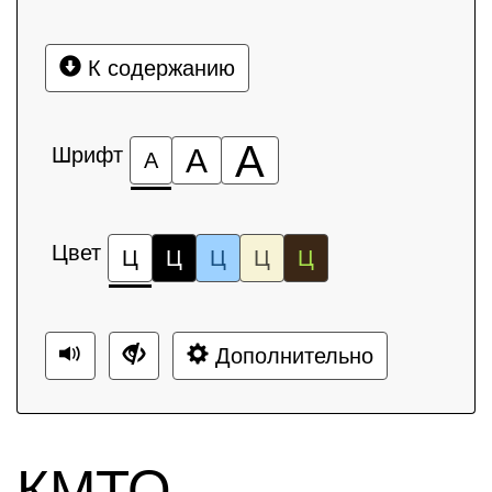
К содержанию
А
Шрифт
А
А
Цвет
Ц
Ц
Ц
Ц
Ц
Дополнительно
КМТО