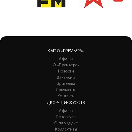
КМТО «ПРЕМЬЕРА»
Афиша
О «Премьере»
Новости
Вакансии
Зрителям
Документы
Контакты
ДВОРЕЦ ИСКУССТВ
Афиша
Репертуар
О площадке
Коллективы