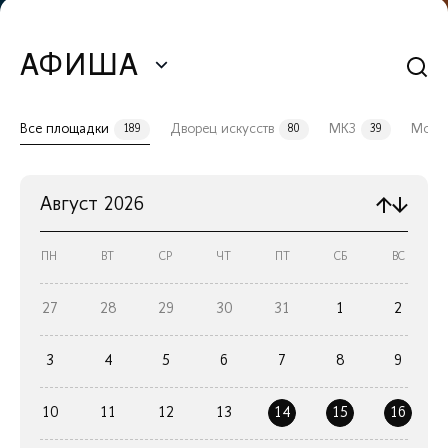
АФИША
Все площадки
Дворец искусств
МКЗ
Моло
189
80
39
Август
2026
ПН
ВТ
СР
ЧТ
ПТ
СБ
ВС
27
28
29
30
31
1
2
3
4
5
6
7
8
9
10
11
12
13
14
15
16