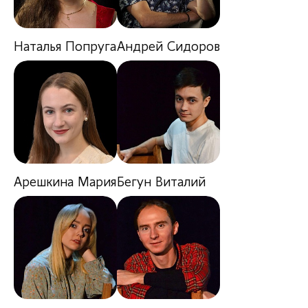
Наталья Попруга
Андрей Сидоров
Арешкина Мария
Бегун Виталий