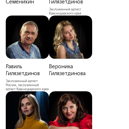
Семенихин
Гилязетдинов
Заслуженный артист
Краснодарского края
Равиль
Вероника
Гилязетдинов
Гилязетдинова
Заслуженный артист
России, заслуженный
артист Краснодарского края