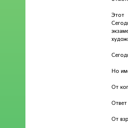
Этот 
Сегод
экзам
художк
Сегод
Но им
От ко
Ответ
От вз