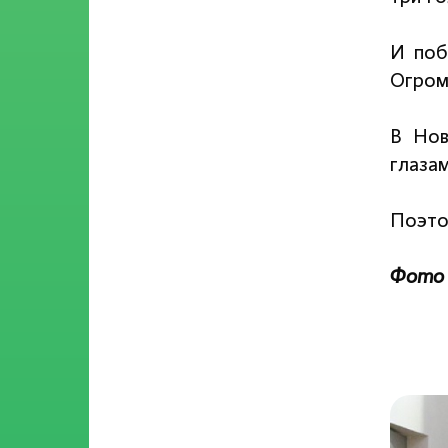
И поб
Огром
В Нов
глаза
Поэтом
Фото 