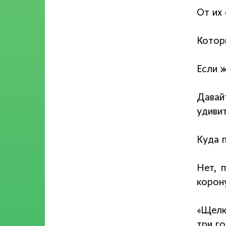
От их
Котор
Если 
Давай
удивит
Куда 
Нет, 
корон
«Щелк
три го