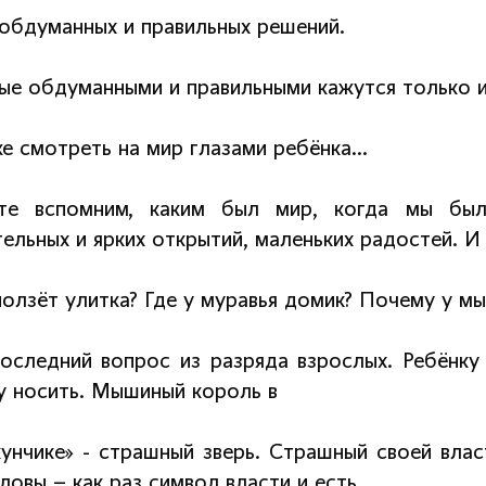
 обдуманных и правильных решений.
ые обдуманными и правильными кажутся только 
же смотреть на мир глазами ребёнка…
те вспомним, каким был мир, когда мы был
ельных и ярких открытий, маленьких радостей. И
ползёт улитка? Где у муравья домик? Почему у мы
последний вопрос из разряда взрослых. Ребёнку
у носить. Мышиный король в
унчике» - страшный зверь. Страшный своей влас
ловы – как раз символ власти и есть.