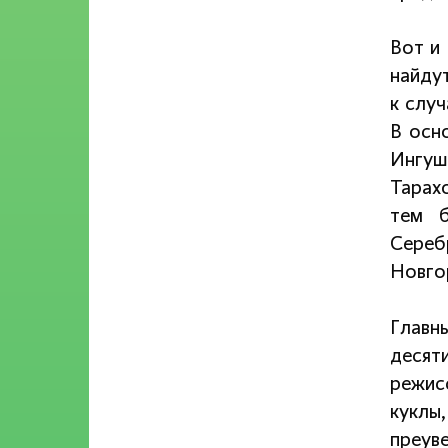
Вот и
найду
к слу
В осн
Ингуш
Тарах
тем б
Сереб
Новго
Главн
десят
режис
куклы
преув