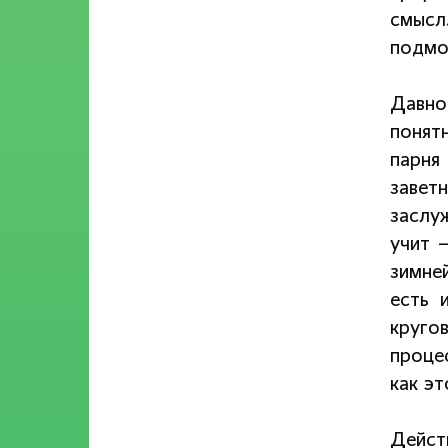
смысл
подмо
Давно
понят
парня
завет
заслу
учит 
зимней
есть 
круго
проце
как эт
Дейст