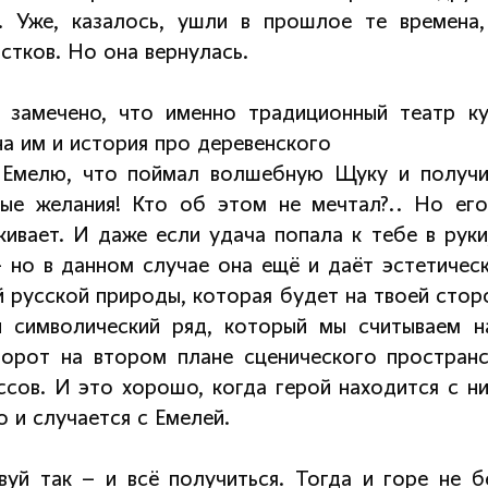
. Уже, казалось, ушли в прошлое те времена,
стков. Но она вернулась.
 замечено, что именно традиционный театр ку
на им и история про деревенского
 Емелю, что поймал волшебную Щуку и получ
ные желания! Кто об этом не мечтал?.. Но его
живает. И даже если удача попала к тебе в руки
– но в данном случае она ещё и даёт эстетичес
 русской природы, которая будет на твоей сторо
и символический ряд, который мы считываем н
ворот на втором плане сценического пространс
ссов. И это хорошо, когда герой находится с ни
о и случается с Емелей.
вуй так – и всё получиться. Тогда и горе не б