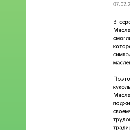
07.02.
В сер
Масле
смогл
котор
симво
масле
Поэто
кукол
Масле
поджи
своем
трудов
тради