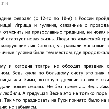
2018
едине февраля (с 12-го по 18-е) в России про
ница! Игрища и гуляния, связанные с провода
и отменить ни православные традиции, ни новая и
ой стартует новая жизнь. Люди по языческой тра
лизирующие лик Солнца, устраивали массовые з
ничные гуляния были тем местом, где продолжал
му и сегодня театры не обходят праздник 
ьном. Ведь кукла по большому счёту это знак, 
ницы или Зимы, которую древние славяне сжи
дали новые сезоны. Не без трепета… Ведь Зима
у любили. А грядущая Весна это не только пора 
. Так что праздновать на Руси принято было на 
цию не забываем.