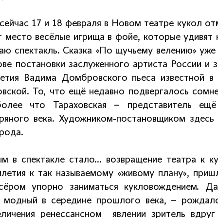
 сейчас 17 и 18 февраля в Новом театре кукол о
т место весёлые игрища в фойе, которые удивят
чаю спектакль. Сказка «По щучьему велению» уже 
ове постановки заслуженного артиста России и 
етия Вадима Домбровского пьеса известной в 
овской. То, что ещё недавно подвергалось сомне
олее что Тараховская – представитель ещ
ряного века. Художником-постановщиком здесь
рода.
ым в спектакле стало… возвращение театра к к
илетия к так называемому «живому плану», приш
сёром упорно заниматься кукловождением. Д
, модный в середине прошлого века, – рождало
еличения ренессансном явлении зритель вдруг