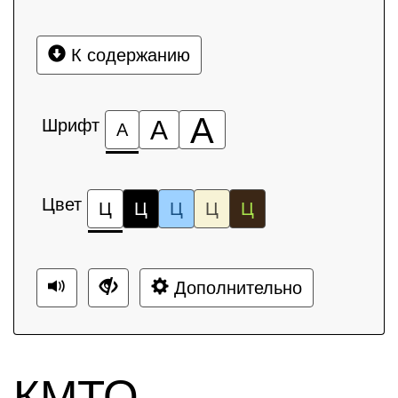
К содержанию
А
Шрифт
А
А
Цвет
Ц
Ц
Ц
Ц
Ц
Дополнительно
КМТО