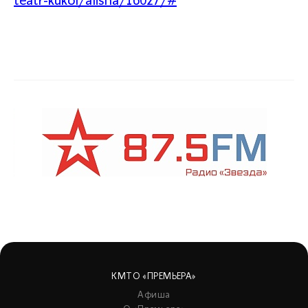
teatr-kukol/afisha/16027/#
КМТО «ПРЕМЬЕРА»
Афиша