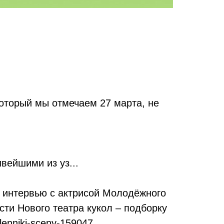
 который мы отмечаем 27 марта, не
вейшими из уз...
, интервью с актрисой Молодёжного
сти Нового театра кукол – подборку
-plenniki-sceny-159047