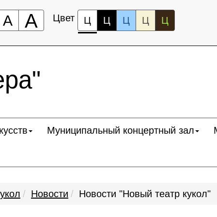
А
А
Цвет
Ц
Ц
Ц
Ц
Ц
ра"
кусств
Муниципальный концертный зал
кукол
Новости
Новости "Новый театр кукол"