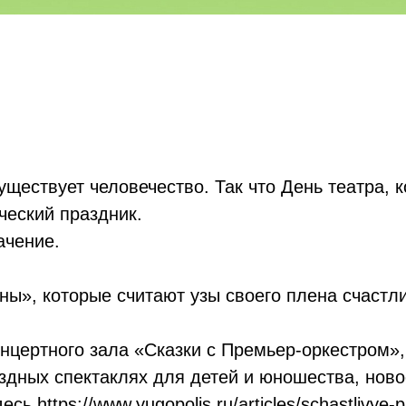
существует человечество. Так что День театра,
ческий праздник.
ачение.
ны», которые считают узы своего плена счастли
нцертного зала «Сказки с Премьер-оркестром»
здных спектаклях для детей и юношества, ново
десь
https://www.yugopolis.ru/articles/schastlivye