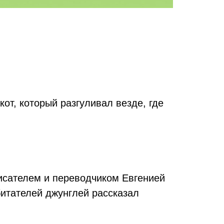
от, который разгуливал везде, где
исателем и переводчиком Евгенией
битателей джунглей рассказал