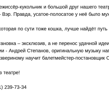
ежиссёр-кукольник и большой друг нашего теат
 Вэр. Правда, усатое-полосатое у неё было м
которая по сути тоже кошка, лучше найдёт путь
ановка – эксклюзив, а не перенос удачной иде
ии - Андрей Степанов, оригинальную музыку на
-звериному научит балетмейстер-постановщик С
в театре!
1) 239-73-34