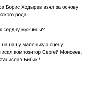
ра Борис Ходырев взял за основу
ужского рода…
 к сердцу мужчины?..
и на нашу маленькую сцену.
писал композитор Сергей Моисеев,
танислав Бибик.\