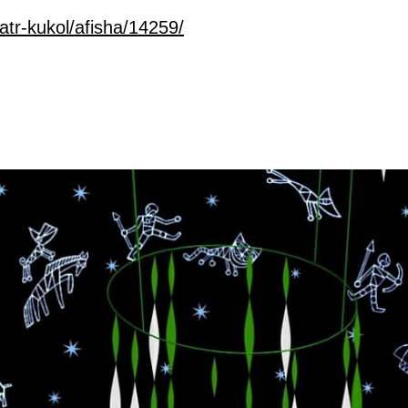
atr-kukol/afisha/14259/