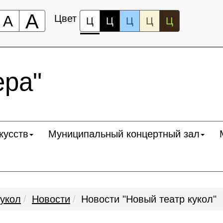
А
А
Цвет
Ц
Ц
Ц
Ц
Ц
ра"
кусств
Муниципальный концертный зал
кукол
Новости
Новости "Новый театр кукол"